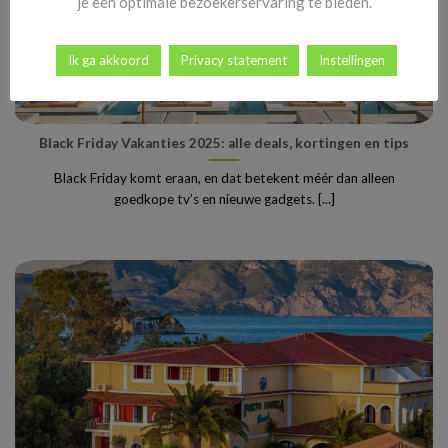
je een optimale bezoekerservaring te bieden.
Ik ga akkoord
Privacy statement
Instellingen
Black Friday Vakanties 2025: alle deals, kortingen en tips
Black Friday komt eraan, en dat betekent méér dan alleen
goedkope tv’s en nieuwe gadgets. [...]