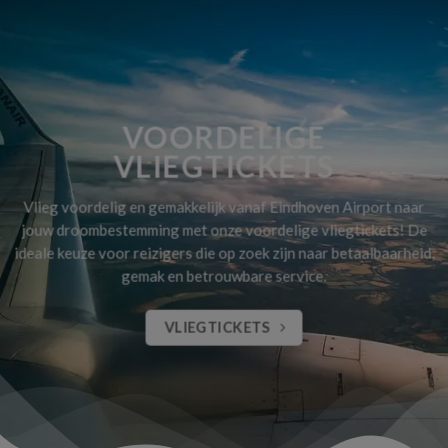
VOORDELIGE
VLIEGTICKETS
Vlieg voordelig en gemakkelijk vanaf Eindhoven Airport naar
jouw droombestemming met onze voordelige vliegtickets! De
ideale keuze voor reizigers die op zoek zijn naar betaalbaarheid,
gemak en betrouwbare service.
VLIEGTICKETS