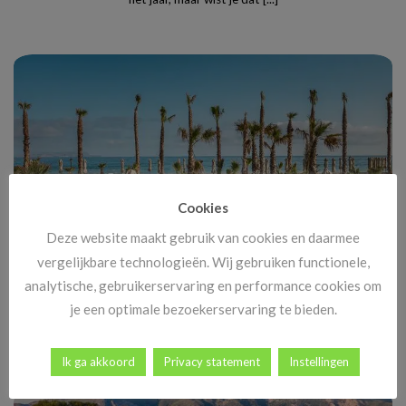
Cookies
Deze website maakt gebruik van cookies en daarmee
vergelijkbare technologieën. Wij gebruiken functionele,
analytische, gebruikerservaring en performance cookies om
Black Friday Vakanties 2025: alle deals, kortingen en tips
je een optimale bezoekerservaring te bieden.
Black Friday komt eraan, en dat betekent méér dan alleen
goedkope tv’s en nieuwe gadgets. [...]
Ik ga akkoord
Privacy statement
Instellingen