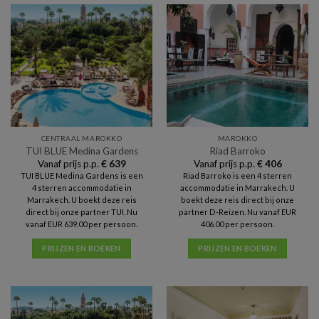
CENTRAAL MAROKKO
MAROKKO
TUI BLUE Medina Gardens
Riad Barroko
Vanaf prijs p.p.
€
639
Vanaf prijs p.p.
€
406
TUI BLUE Medina Gardens is een
Riad Barroko is een 4 sterren
4 sterren accommodatie in
accommodatie in Marrakech. U
Marrakech. U boekt deze reis
boekt deze reis direct bij onze
direct bij onze partner TUI. Nu
partner D-Reizen. Nu vanaf EUR
vanaf EUR 639.00 per persoon.
406.00 per persoon.
PRIJZEN EN BOEKEN
PRIJZEN EN BOEKEN