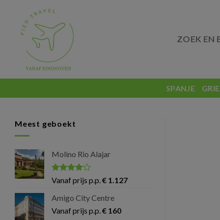
Skip
to
content
ZOEK EN 
SPANJE
GRI
Meest geboekt
Molino Rio Alajar
Gewaardeerd
Vanaf prijs p.p.
€
1.127
4
uit 5
Amigo City Centre
Vanaf prijs p.p.
€
160