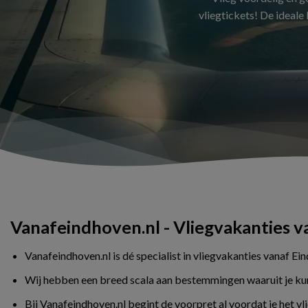
vliegtickets! De ideale
Vanafeindhoven.nl - Vliegvakanties 
Vanafeindhoven.nl is dé specialist in vliegvakanties vanaf Ei
Wij hebben een breed scala aan bestemmingen waaruit je kunt 
Bij Vanafeindhoven.nl begint de voorpret al voordat je het v