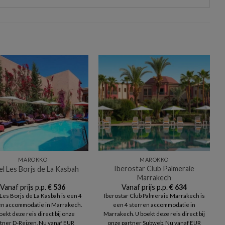
MAROKKO
MAROKKO
Iberostar Club Palmeraie
l Les Borjs de La Kasbah
Marrakech
Vanaf prijs p.p.
€
536
Vanaf prijs p.p.
€
634
Les Borjs de La Kasbah is een 4
Iberostar Club Palmeraie Marrakech is
en accommodatie in Marrakech.
een 4 sterren accommodatie in
oekt deze reis direct bij onze
Marrakech. U boekt deze reis direct bij
tner D-Reizen. Nu vanaf EUR
onze partner Subweb. Nu vanaf EUR