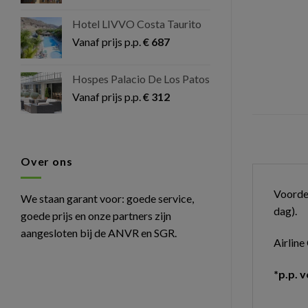
Hotel LIVVO Costa Taurito
Vanaf prijs p.p.
€
687
Hospes Palacio De Los Patos
Vanaf prijs p.p.
€
312
Over ons
Voordel
We staan garant voor: goede service,
dag).
goede prijs en onze partners zijn
aangesloten bij de ANVR en SGR.
Airlin
*p.p. v