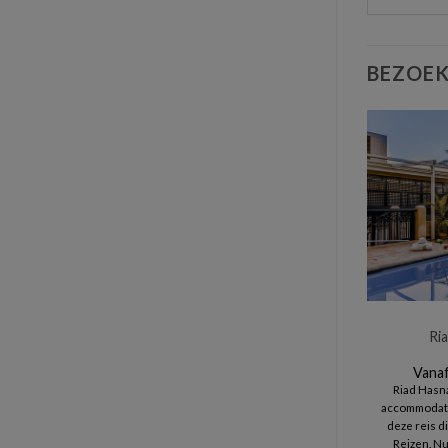
BEZOEK
Ri
Vanaf
Riad Hasna
accommodati
deze reis di
Reizen. Nu