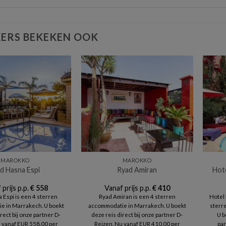
ERS BEKEKEN OOK
MAROKKO
MAROKKO
ad Hasna Espi
Ryad Amiran
Hote
 prijs p.p.
€
558
Vanaf prijs p.p.
€
410
 Espi is een 4 sterren
Ryad Amiran is een 4 sterren
Hotel 
e in Marrakech. U boekt
accommodatie in Marrakech. U boekt
sterr
rect bij onze partner D-
deze reis direct bij onze partner D-
U b
 vanaf EUR 558.00 per
Reizen. Nu vanaf EUR 410.00 per
par