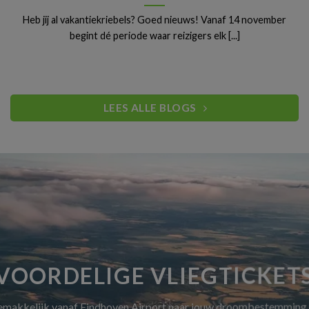
Heb jij al vakantiekriebels? Goed nieuws! Vanaf 14 november
begint dé periode waar reizigers elk [...]
LEES ALLE BLOGS
VOORDELIGE VLIEGTICKET
gemakkelijk vanaf Eindhoven Airport naar jouw droombestemming