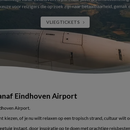
 keuze voor reizigers die op zoek zijn naar betaalbaarheid, gemak
VLIEGTICKETS
vanaf Eindhoven Airport
ndhoven Airport.
kiezen, of je nu wilt relaxen op een tropisch strand, cultuur wilt 
liegtuig instapt, door inspiratie op te doen met prachtige reisbes