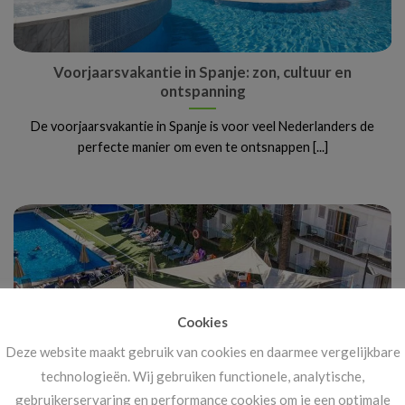
Voorjaarsvakantie in Spanje: zon, cultuur en
ontspanning
De voorjaarsvakantie in Spanje is voor veel Nederlanders de
perfecte manier om even te ontsnappen [...]
Cookies
Deze website maakt gebruik van cookies en daarmee vergelijkbare
technologieën. Wij gebruiken functionele, analytische,
gebruikerservaring en performance cookies om je een optimale