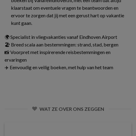
boeken bij Vanafeindhoven.nl, met een team dat altijd
klaarstaat om eventuele vragen te beantwoorden en
ervoor te zorgen dat jij met een gerust hart op vakantie
kunt gaan.
🌍 Specialist in vliegvakanties vanaf Eindhoven Airport
🏖️ Breed scala aan bestemmingen: strand, stad, bergen
📸 Voorpret met inspirerende reisbestemmingen en
ervaringen
✈️ Eenvoudig en veilig boeken, met hulp van het team
WAT ZE OVER ONS ZEGGEN