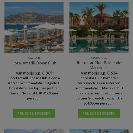
AGADIR
MAROKKO
Iberostar Club Palmeraie
Hotel Amadil Ocean Club
Marrakech
Vanaf prijs p.p.
€
869
Vanaf prijs p.p.
€
634
Hotel Amadil Ocean Club is een 4
Iberostar Club Palmeraie
sterren accommodatie in Agadir. U
Marrakech is een 4 sterren
boekt deze reis bij onze partner
accommodatie in Marrakech. U
Suweb. Nu vanaf EUR 869.00 per
boekt deze reis direct bij onze
persoon.
partner Subweb. Nu vanaf EUR
634.00 per persoon.
PRIJZEN EN BOEKEN
PRIJZEN EN BOEKEN