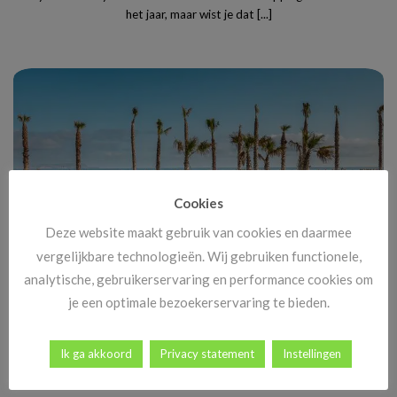
het jaar, maar wist je dat [...]
Cookies
Deze website maakt gebruik van cookies en daarmee
vergelijkbare technologieën. Wij gebruiken functionele,
analytische, gebruikerservaring en performance cookies om
Black Friday Vakanties 2025: alle deals, kortingen en tips
je een optimale bezoekerservaring te bieden.
Black Friday komt eraan, en dat betekent méér dan alleen
goedkope tv’s en nieuwe gadgets. [...]
Ik ga akkoord
Privacy statement
Instellingen