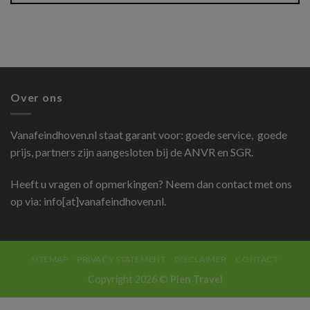
Over ons
Vanafeindhoven.nl
staat garant voor: goede service, goede
prijs, partners zijn aangesloten bij de ANVR en SGR.
Heeft u vragen of opmerkingen? Neem dan contact met ons
op via: info[at]vanafeindhoven.nl.
SITEMAP
PRIVACY STATEMENT
DISCLAIMER
CONTACT
Copyright 2026 ©
Pien Travel