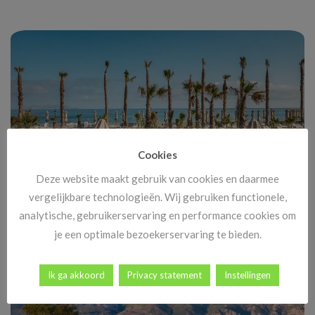
Cookies
Deze website maakt gebruik van cookies en daarmee
vergelijkbare technologieën. Wij gebruiken functionele,
Black Friday Vakanties 2025: alle deals, kortingen en tips
analytische, gebruikerservaring en performance cookies om
Black Friday komt eraan, en dat betekent méér dan alleen
je een optimale bezoekerservaring te bieden.
goedkope tv’s en nieuwe gadgets. [...]
Ik ga akkoord
Privacy statement
Instellingen