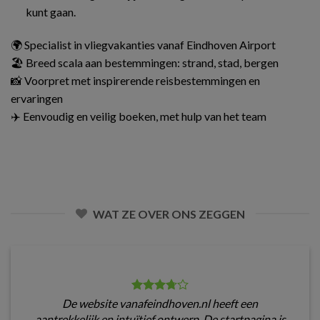
kunt gaan.
🌍 Specialist in vliegvakanties vanaf Eindhoven Airport
🏖️ Breed scala aan bestemmingen: strand, stad, bergen
📸 Voorpret met inspirerende reisbestemmingen en
ervaringen
✈️ Eenvoudig en veilig boeken, met hulp van het team
WAT ZE OVER ONS ZEGGEN
De website vanafeindhoven.nl heeft een
aantrekkelijk en intuïtief ontwerp. De startpagina is