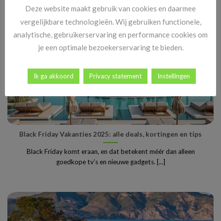
Deze website maakt gebruik van cookies en daarmee
vergelijkbare technologieën. Wij gebruiken functionele,
analytische, gebruikerservaring en performance cookies om
je een optimale bezoekerservaring te bieden.
Ik ga akkoord
Privacy statement
Instellingen
Black Friday Vakanties 2025: alle deals, kortingen en tips
Black Friday komt eraan, en dat betekent méér dan alleen
goedkope tv’s en nieuwe gadgets. [...]