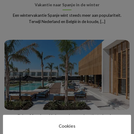
Vakantie naar Spanje in de winter
Een wintervakantie Spanje wint steeds meer aan populariteit.
Terwijl Nederland en België in de koude, [...]
Cyber Monday: dé dag om jouw vakantie te boeken
Cookies
Cyber Monday staat bekend als hét online shoppingmoment van
het jaar, maar wist je dat [...]