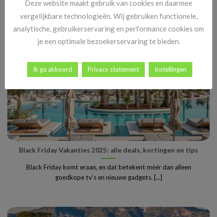
Deze website maakt gebruik van cookies en daarmee
vergelijkbare technologieën. Wij gebruiken functionele,
analytische, gebruikerservaring en performance cookies om
je een optimale bezoekerservaring te bieden.
Ik ga akkoord
Privacy statement
Instellingen
Black Friday Vakanties 2025: alle deals, kortingen en tips
Black Friday komt eraan, en dat betekent méér dan alleen
goedkope tv’s en nieuwe gadgets. [...]