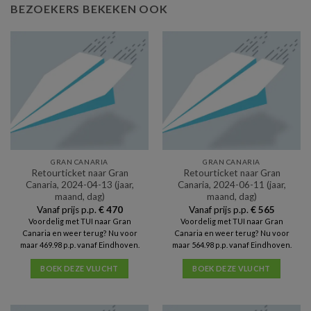
BEZOEKERS BEKEKEN OOK
GRAN CANARIA
GRAN CANARIA
Retourticket naar Gran
Retourticket naar Gran
Canaria, 2024-04-13 (jaar,
Canaria, 2024-06-11 (jaar,
maand, dag)
maand, dag)
Vanaf prijs p.p.
€
470
Vanaf prijs p.p.
€
565
Voordelig met TUI naar Gran
Voordelig met TUI naar Gran
Canaria en weer terug? Nu voor
Canaria en weer terug? Nu voor
maar 469.98 p.p. vanaf Eindhoven.
maar 564.98 p.p. vanaf Eindhoven.
BOEK DEZE VLUCHT
BOEK DEZE VLUCHT