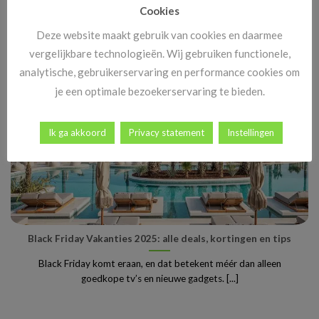
Cookies
het jaar, maar wist je dat [...]
Deze website maakt gebruik van cookies en daarmee
vergelijkbare technologieën. Wij gebruiken functionele,
analytische, gebruikerservaring en performance cookies om
je een optimale bezoekerservaring te bieden.
Ik ga akkoord
Privacy statement
Instellingen
Black Friday Vakanties 2025: alle deals, kortingen en tips
Black Friday komt eraan, en dat betekent méér dan alleen
goedkope tv’s en nieuwe gadgets. [...]