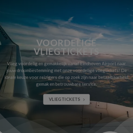
VOORDELIGE
VLIEGTICKETS
Vlieg voordelig en gemakkelijk vanaf Eindhoven Airport naar
jouw droombestemming met onze voordelige vliegtickets! De
ideale keuze voor reizigers die op zoek zijn naar betaalbaarheid,
gemak en betrouwbare service.
VLIEGTICKETS