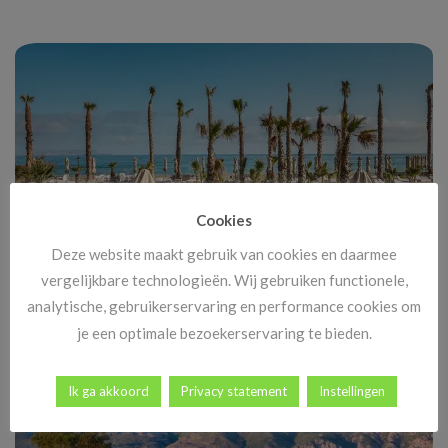
Cookies
Deze website maakt gebruik van cookies en daarmee
vergelijkbare technologieën. Wij gebruiken functionele,
Black Friday Vakanties 2025: alle deals, kortingen en tips
analytische, gebruikerservaring en performance cookies om
Black Friday komt eraan, en dat betekent méér dan alleen
je een optimale bezoekerservaring te bieden.
goedkope tv’s en nieuwe gadgets. [...]
Ik ga akkoord
Privacy statement
Instellingen