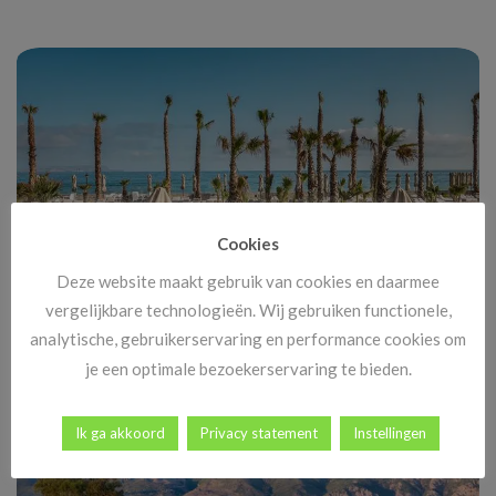
Cookies
Deze website maakt gebruik van cookies en daarmee
vergelijkbare technologieën. Wij gebruiken functionele,
Black Friday Vakanties 2025: alle deals, kortingen en tips
analytische, gebruikerservaring en performance cookies om
Black Friday komt eraan, en dat betekent méér dan alleen
je een optimale bezoekerservaring te bieden.
goedkope tv’s en nieuwe gadgets. [...]
Ik ga akkoord
Privacy statement
Instellingen