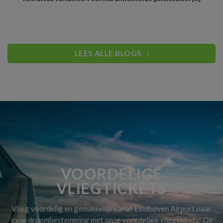
LEES ALLE BLOGS
VOORDELIGE
VLIEGTICKETS
Vlieg voordelig en gemakkelijk vanaf Eindhoven Airport naar
jouw droombestemming met onze voordelige vliegtickets! De