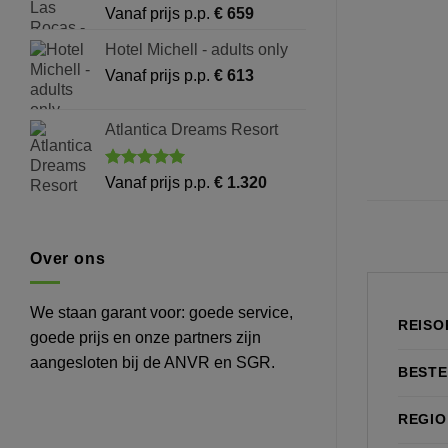
Vanaf prijs p.p.
€
659
Hotel Michell - adults only
Vanaf prijs p.p.
€
613
Atlantica Dreams Resort
Gewaardeerd
Vanaf prijs p.p.
€
1.320
5
uit 5
Over ons
We staan garant voor: goede service,
REISO
goede prijs en onze partners zijn
aangesloten bij de ANVR en SGR.
BEST
REGIO