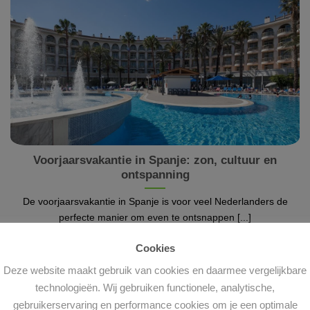
Voorjaarsvakantie in Spanje: zon, cultuur en
ontspanning
De voorjaarsvakantie in Spanje is voor veel Nederlanders de
perfecte manier om even te ontsnappen [...]
Cookies
Deze website maakt gebruik van cookies en daarmee vergelijkbare
technologieën. Wij gebruiken functionele, analytische,
gebruikerservaring en performance cookies om je een optimale