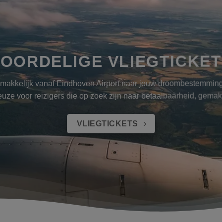
OORDELIGE VLIEGTICKE
emakkelijk vanaf Eindhoven Airport naar jouw droombestemmin
keuze voor reizigers die op zoek zijn naar betaalbaarheid, gema
VLIEGTICKETS