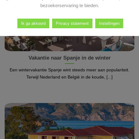
bezoekerservaring te bieden.
Ik ga akkoord
Privacy statement
Instellingen
Vakantie naar Spanje in de winter
Een wintervakantie Spanje wint steeds meer aan populariteit.
Terwijl Nederland en België in de koude, [...]