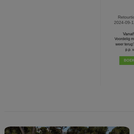
Retourti
2024-09-11
Vanaf 
Voordelig m
weer terug
p.p. 
BOEK