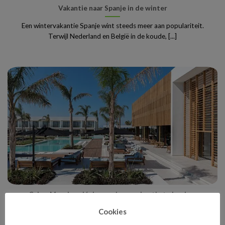
Vakantie naar Spanje in de winter
Een wintervakantie Spanje wint steeds meer aan populariteit.
Terwijl Nederland en België in de koude, [...]
Cyber Monday: dé dag om jouw vakantie te boeken
Cookies
Cyber Monday staat bekend als hét online shoppingmoment van
het jaar, maar wist je dat [...]