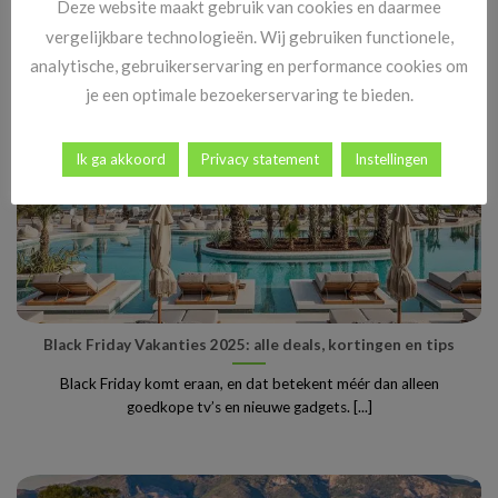
Deze website maakt gebruik van cookies en daarmee
vergelijkbare technologieën. Wij gebruiken functionele,
analytische, gebruikerservaring en performance cookies om
je een optimale bezoekerservaring te bieden.
Ik ga akkoord
Privacy statement
Instellingen
Black Friday Vakanties 2025: alle deals, kortingen en tips
Black Friday komt eraan, en dat betekent méér dan alleen
goedkope tv’s en nieuwe gadgets. [...]