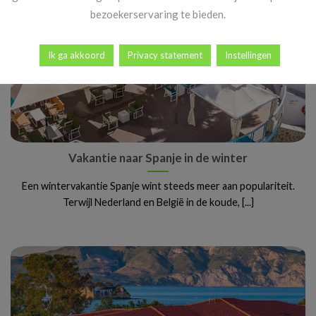
bezoekerservaring te bieden.
Ik ga akkoord
Privacy statement
Instellingen
Vakantie naar Spanje in de winter
Een wintervakantie Spanje wint steeds meer aan populariteit.
Terwijl Nederland en België in de koude, [...]