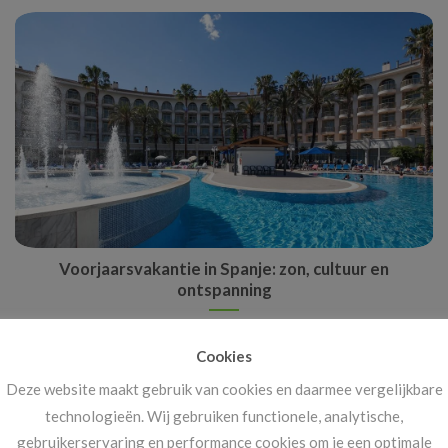
Voorjaarsvakantie in Spanje: zon, cultuur en
ontspanning
De voorjaarsvakantie in Spanje is voor veel Nederlanders de
perfecte manier om even te ontsnappen [...]
Cookies
Deze website maakt gebruik van cookies en daarmee vergelijkbare
technologieën. Wij gebruiken functionele, analytische,
gebruikerservaring en performance cookies om je een optimale