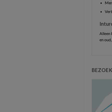
Mens
Ver
Intur
Alleen 
en oud,
BEZOEK