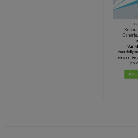
G
Retour
Canaria,
m
Vanaf
Voordelig me
en weer ter
p.p.
BOE