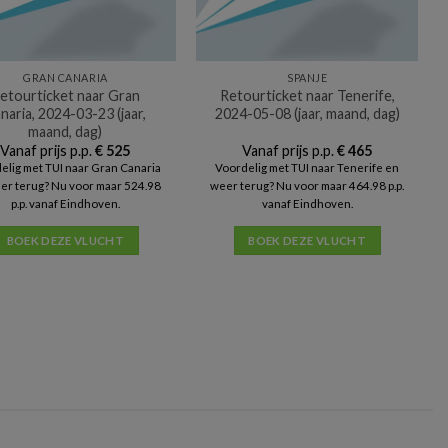
GRAN CANARIA
SPANJE
etourticket naar Gran
Retourticket naar Tenerife,
naria, 2024-03-23 (jaar,
2024-05-08 (jaar, maand, dag)
maand, dag)
Vanaf prijs p.p.
€
525
Vanaf prijs p.p.
€
465
elig met TUI naar Gran Canaria
Voordelig met TUI naar Tenerife en
er terug? Nu voor maar 524.98
weer terug? Nu voor maar 464.98 p.p.
p.p. vanaf Eindhoven.
vanaf Eindhoven.
BOEK DEZE VLUCHT
BOEK DEZE VLUCHT