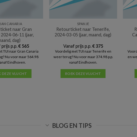
RAN CANARIA
SPANJE
ticket naar Gran
Retourticket naar Tenerife,
R
 2024-06-11 (jaar,
2024-03-05 (jaar, maand, dag)
Ca
aand, dag)
 prijs p.p.
€
565
Vanaf prijs p.p.
€
375
t TUI naar Gran Canaria
Voordelig met TUI naar Tenerife en
Voord
ug? Nu voor maar 564.98
weer terug? Nu voor maar 374.98 p.p.
en we
 vanaf Eindhoven.
vanaf Eindhoven.
K DEZE VLUCHT
BOEK DEZE VLUCHT
BLOG EN TIPS