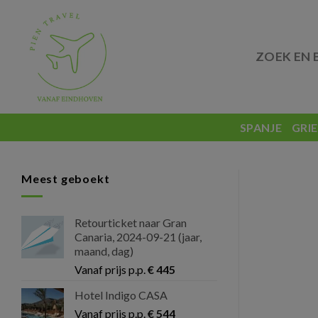
Skip
to
content
ZOEK EN 
SPANJE
GRI
Meest geboekt
Retourticket naar Gran
Canaria, 2024-09-21 (jaar,
maand, dag)
Vanaf prijs p.p.
€
445
Hotel Indigo CASA
Vanaf prijs p.p.
€
544