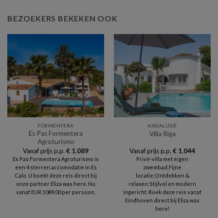
BEZOEKERS BEKEKEN OOK
FORMENTERA
ANDALUSIË
Es Pas Formentera
Villa Riga
Agroturismo
Vanaf prijs p.p.
€
1.089
Vanaf prijs p.p.
€
1.044
Es Pas Formentera Agroturismo is
Privé-villa met eigen
een 4 sterren accomodatie in Es
zwembad;Fijne
Calo. U boekt deze reis direct bij
locatie;Ontdekken &
onze partner Eliza was here. Nu
relaxen;Stijlvol en modern
vanaf EUR 1089.00 per persoon.
ingericht. Boek deze reis vanaf
Eindhoven direct bij Eliza was
here!